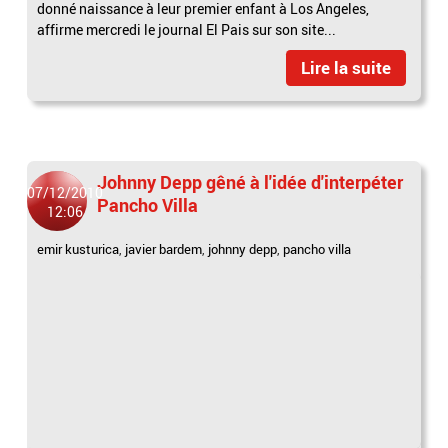
donné naissance à leur premier enfant à Los Angeles,
affirme mercredi le journal El Pais sur son site...
Lire la suite
Johnny Depp gêné à l'idée d'interpéter
07/12/2010
Pancho Villa
12:06
emir kusturica
,
javier bardem
,
johnny depp
,
pancho villa