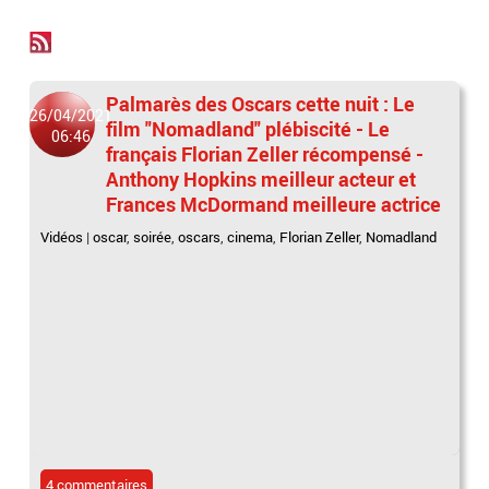
Palmarès des Oscars cette nuit : Le
26/04/2021
film "Nomadland" plébiscité - Le
06:46
français Florian Zeller récompensé -
Anthony Hopkins meilleur acteur et
Frances McDormand meilleure actrice
Vidéos
|
oscar
,
soirée
,
oscars
,
cinema
,
Florian Zeller
,
Nomadland
4 commentaires