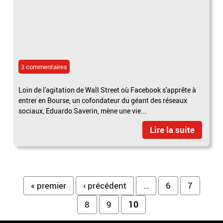
3 commentaires
Loin de l'agitation de Wall Street où Facebook s'apprête à
entrer en Bourse, un cofondateur du géant des réseaux
sociaux, Eduardo Saverin, mène une vie...
Lire la suite
Pages
« premier
‹ précédent
…
6
7
8
9
10