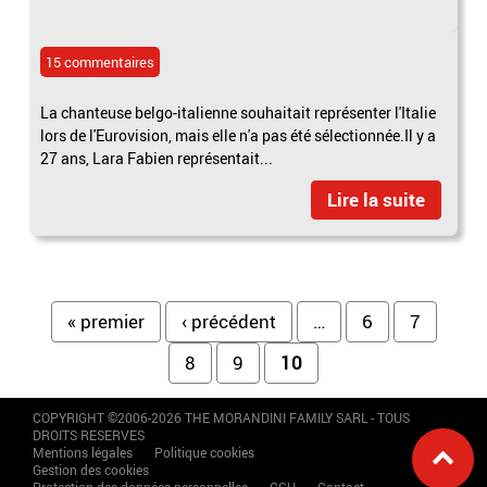
15 commentaires
La chanteuse belgo-italienne souhaitait représenter l'Italie
lors de l'Eurovision, mais elle n'a pas été sélectionnée.Il y a
27 ans, Lara Fabien représentait...
Lire la suite
Pages
« premier
‹ précédent
…
6
7
8
9
10
COPYRIGHT ©2006-2026 THE MORANDINI FAMILY SARL - TOUS
DROITS RESERVES
Mentions légales
Politique cookies
Gestion des cookies
Protection des données personnelles
CGU
Contact