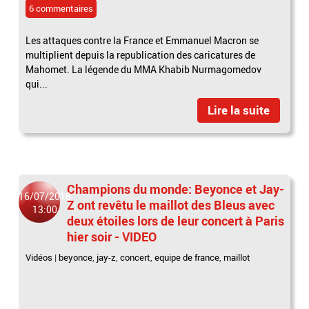
6 commentaires
Les attaques contre la France et Emmanuel Macron se
multiplient depuis la republication des caricatures de
Mahomet. La légende du MMA Khabib Nurmagomedov
qui...
Lire la suite
Champions du monde: Beyonce et Jay-
16/07/2018
Z ont revêtu le maillot des Bleus avec
13:00
deux étoiles lors de leur concert à Paris
hier soir - VIDEO
Vidéos
|
beyonce
,
jay-z
,
concert
,
equipe de france
,
maillot