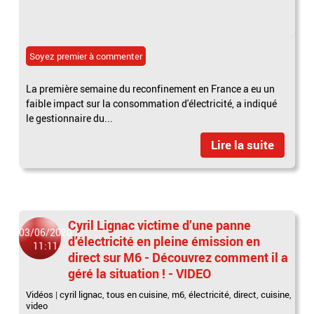
Soyez premier à commenter
La première semaine du reconfinement en France a eu un
faible impact sur la consommation d'électricité, a indiqué
le gestionnaire du...
Lire la suite
Cyril Lignac victime d’une panne
03/06/2020
d’électricité en pleine émission en
11:11
direct sur M6 - Découvrez comment il a
géré la situation ! - VIDEO
Vidéos
|
cyril lignac
,
tous en cuisine
,
m6
,
électricité
,
direct
,
cuisine
,
video