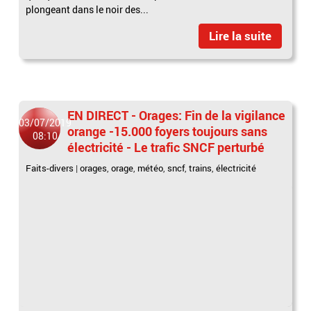
plongeant dans le noir des...
Lire la suite
EN DIRECT - Orages: Fin de la vigilance
03/07/2019
orange -15.000 foyers toujours sans
08:10
électricité - Le trafic SNCF perturbé
Faits-divers
|
orages
,
orage
,
météo
,
sncf
,
trains
,
électricité