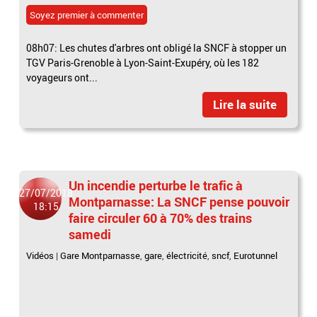
Soyez premier à commenter
08h07: Les chutes d'arbres ont obligé la SNCF à stopper un
TGV Paris-Grenoble à Lyon-Saint-Exupéry, où les 182
voyageurs ont...
Lire la suite
Un incendie perturbe le trafic à
27/07/2018
Montparnasse: La SNCF pense pouvoir
18:15
faire circuler 60 à 70% des trains
samedi
Vidéos
|
Gare Montparnasse
,
gare
,
électricité
,
sncf
,
Eurotunnel