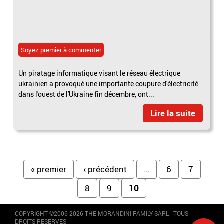
Soyez premier à commenter
Un piratage informatique visant le réseau électrique
ukrainien a provoqué une importante coupure d'électricité
dans l'ouest de l'Ukraine fin décembre, ont...
Lire la suite
Pages
« premier
‹ précédent
…
6
7
8
9
10
COPYRIGHT ©2006-2026 THE MORANDINI FAMILY SARL - TOUS
DROITS RESERVES