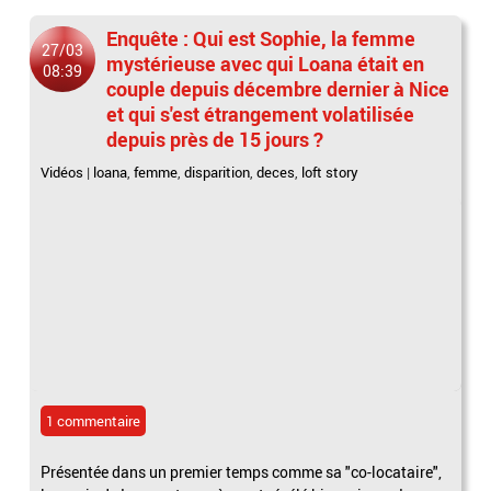
Enquête : Qui est Sophie, la femme
27/03
mystérieuse avec qui Loana était en
08:39
couple depuis décembre dernier à Nice
et qui s'est étrangement volatilisée
depuis près de 15 jours ?
Vidéos
|
loana
,
femme
,
disparition
,
deces
,
loft story
1 commentaire
Présentée dans un premier temps comme sa "co-locataire",