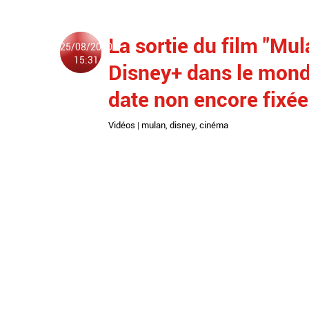
La sortie du film "Mu
25/08/2020
15:31
Disney+ dans le mond
date non encore fixée
Vidéos
|
mulan
,
disney
,
cinéma