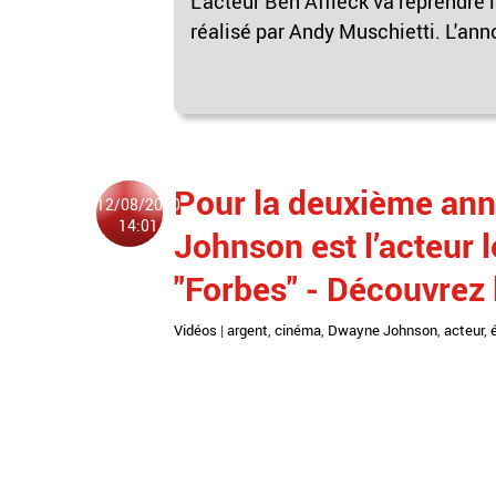
L'acteur Ben Affleck va reprendre 
réalisé par Andy Muschietti. L'anno
Pour la deuxième an
12/08/2020
14:01
Johnson est l’acteur 
"Forbes" - Découvrez
Vidéos
|
argent
,
cinéma
,
Dwayne Johnson
,
acteur
,