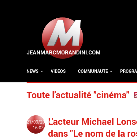
Aller au contenu principal
NEWS
VIDÉOS
COMMUNAUTÉ
PROGRA
Toute l'actualité "cinéma"
L'acteur Michael Lons
21/09/2020
16:03
dans "Le nom de la r