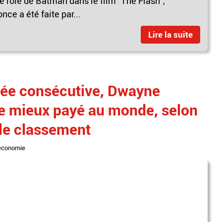
le rôle de Batman dans le film "The Flash",
nce a été faite par...
Lire la suite
née consécutive, Dwayne
le mieux payé au monde, selon
 le classement
économie