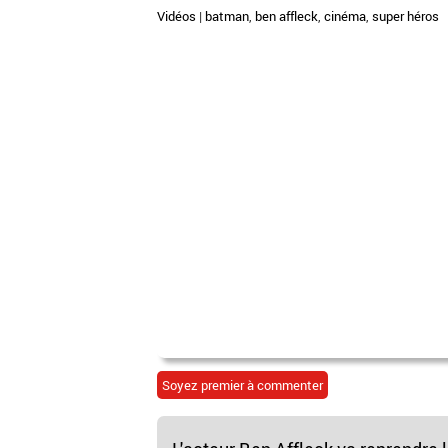
Vidéos
|
batman
,
ben affleck
,
cinéma
,
super héros
Soyez premier à commenter