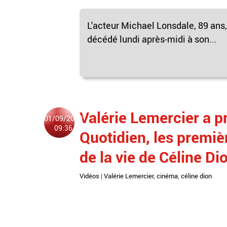
L'acteur Michael Lonsdale, 89 ans,
décédé lundi après-midi à son...
Valérie Lemercier a p
01/09/2020
09:36
Quotidien, les premiè
de la vie de Céline Di
Vidéos
|
Valérie Lemercier
,
cinéma
,
céline dion