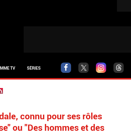
MME TV
SÉRIES
dale, connu pour ses rôles
ose" ou "Des hommes et des