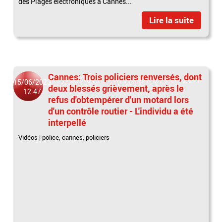
des Plages électroniques à Cannes...
Lire la suite
Cannes: Trois policiers renversés, dont
15/06/2023
deux blessés grièvement, après le
12:47
refus d'obtempérer d'un motard lors
d'un contrôle routier - L'individu a été
interpellé
Vidéos
|
police
,
cannes
,
policiers