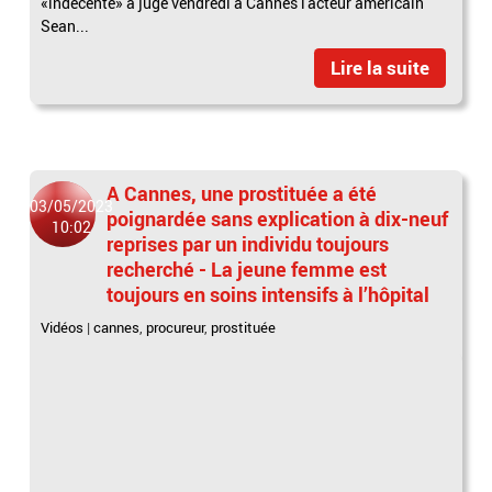
«indécente» a jugé vendredi à Cannes l'acteur américain
Sean...
Lire la suite
A Cannes, une prostituée a été
03/05/2023
poignardée sans explication à dix-neuf
10:02
reprises par un individu toujours
recherché - La jeune femme est
toujours en soins intensifs à l’hôpital
Vidéos
|
cannes
,
procureur
,
prostituée