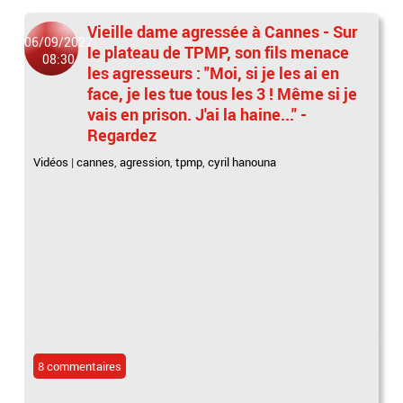
Vieille dame agressée à Cannes - Sur
06/09/2022
le plateau de TPMP, son fils menace
08:30
les agresseurs : "Moi, si je les ai en
face, je les tue tous les 3 ! Même si je
vais en prison. J'ai la haine..." -
Regardez
Vidéos
|
cannes
,
agression
,
tpmp
,
cyril hanouna
8 commentaires