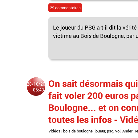
29 commentaires
Le joueur du PSG a-t-il dit la vérité
victime au Bois de Boulogne, par u
On sait désormais qui 
28/10/2021
06:43
fait voler 200 euros p
Boulogne... et on conn
toutes les infos - Vid
Vidéos
|
bois de boulogne
,
joueur
,
psg
,
vol
,
Ander He