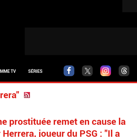
MME TV
SÉRIES
rera"
e prostituée remet en cause la
 Herrera, joueur du PSG : "Il a