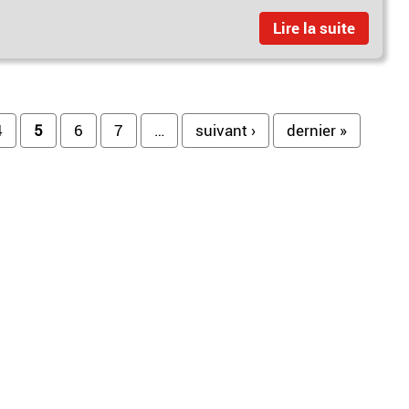
Lire la suite
4
5
6
7
…
suivant ›
dernier »