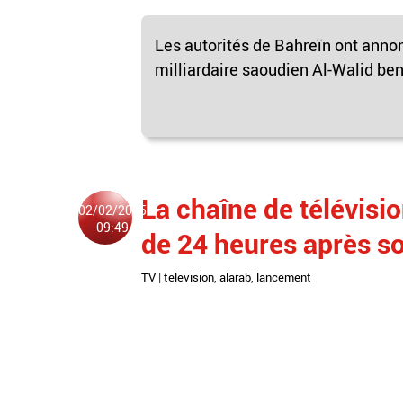
Les autorités de Bahreïn ont annon
milliardaire saoudien Al-Walid ben 
La chaîne de télévisi
02/02/2015
09:49
de 24 heures après s
TV
|
television
,
alarab
,
lancement