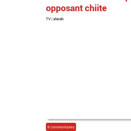
opposant chiite
TV
|
alarab
8 commentaires