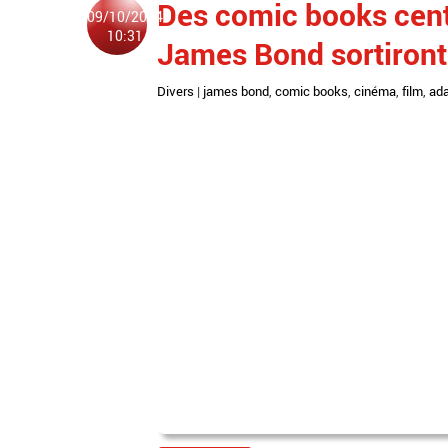
Des comic books cent
09/10/2014
10:31
James Bond sortiront
Divers
|
james bond
,
comic books
,
cinéma
,
film
,
ada