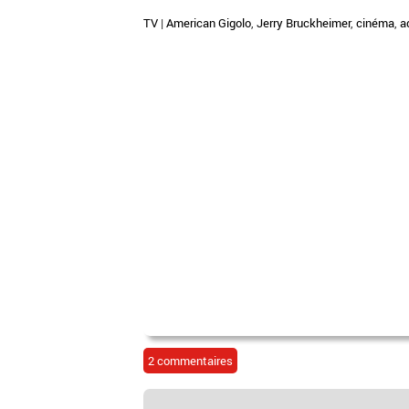
TV
|
American Gigolo
,
Jerry Bruckheimer
,
cinéma
,
a
2 commentaires