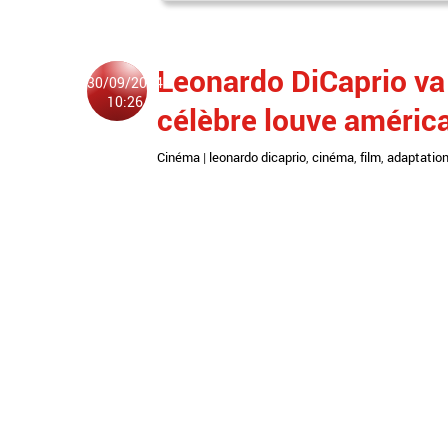
Leonardo DiCaprio va 
30/09/2014
10:26
célèbre louve améric
Cinéma
|
leonardo dicaprio
,
cinéma
,
film
,
adaptatio