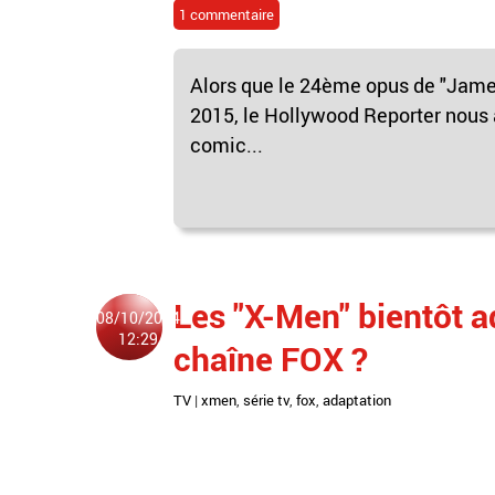
1 commentaire
Alors que le 24ème opus de "James
2015, le Hollywood Reporter nous 
comic...
Les "X-Men" bientôt a
08/10/2014
12:29
chaîne FOX ?
TV
|
xmen
,
série tv
,
fox
,
adaptation