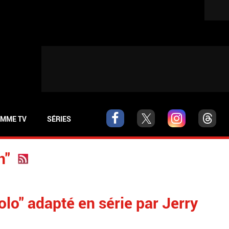
MME TV
SÉRIES
n"
olo" adapté en série par Jerry