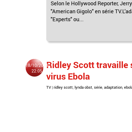
Selon le Hollywood Reporter, Jerr
"American Gigolo" en série TV.L'ad
"Experts" ou...
Ridley Scott travaille
18/10/2014
22:05
virus Ebola
TV
|
ridley scott
,
lynda obst
,
série
,
adaptation
,
ebol